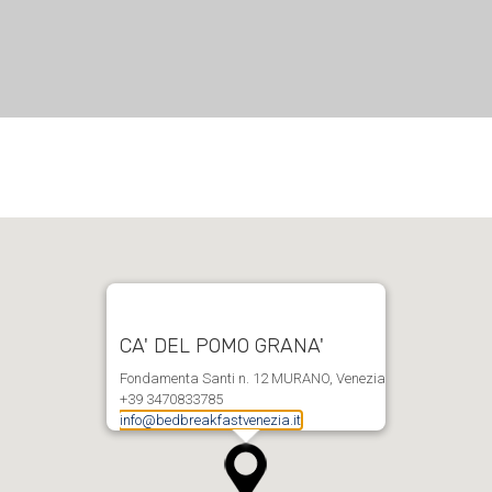
CA' DEL POMO GRANA'
Fondamenta Santi n. 12 MURANO, Venezia
+39 3470833785
info@bedbreakfastvenezia.it