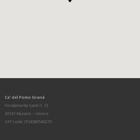
Ca’ del Pomo Granà
Fondamenta Santi n. 12
30141 Murano – Venice
VAT code: IT04380540270